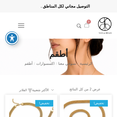
اطق . التوصيل مجاني لكل المنا
0
أطقم
الرئيسية
تسوقي معنا
اكسسوارات
أطقم
/
/
/
عرض ⁦2⁩ من كل النتائج
الأكثر شعبية
الفلاتر
تخفيض!
تخفيض!