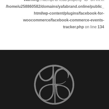
/home/u258860582/domains/yafabrand.online/public_
html/wp-content/plugins/facebook-for-
woocommerce/facebook-commerce-events-
tracker.php
on line
134