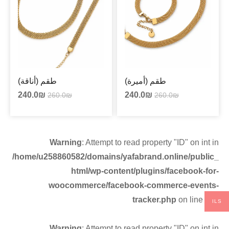
طقم (أميرة)
طقم (أناقة)
240.0
₪
240.0
₪
260.0
₪
260.0
₪
Warning
: Attempt to read property "ID" on int in
/home/u258860582/domains/yafabrand.online/public_
html/wp-content/plugins/facebook-for-
woocommerce/facebook-commerce-events-
tracker.php
on line
134
ILS
Warning
: Attempt to read property "ID" on int in