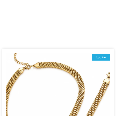
تخفيض!