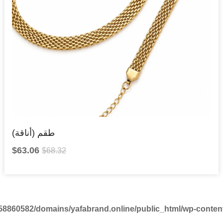
طقم (أناقة)
$
63.06
$
68.32
58860582/domains/yafabrand.online/public_html/wp-conte