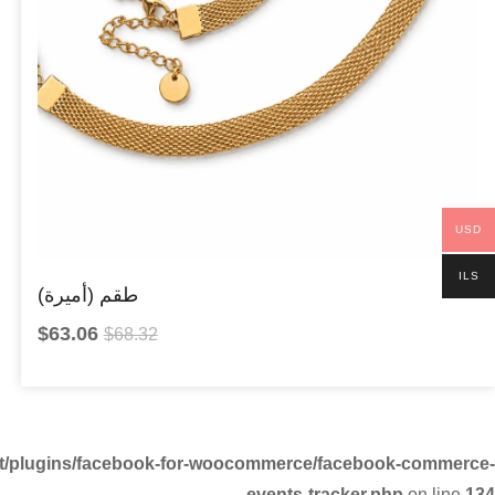
USD
ILS
طقم (أميرة)
$
63.06
$
68.32
nt/plugins/facebook-for-woocommerce/facebook-commerce-
events-tracker.php
on line
134