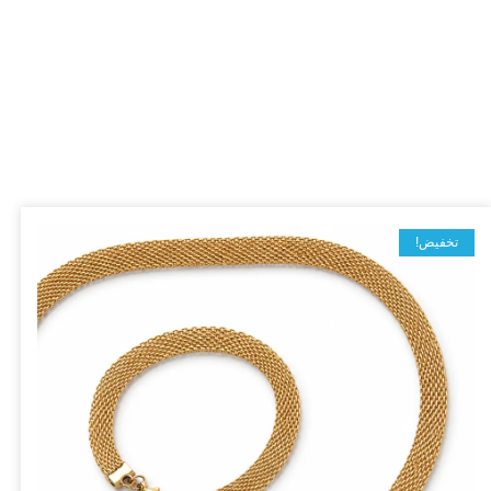
تخفيض!