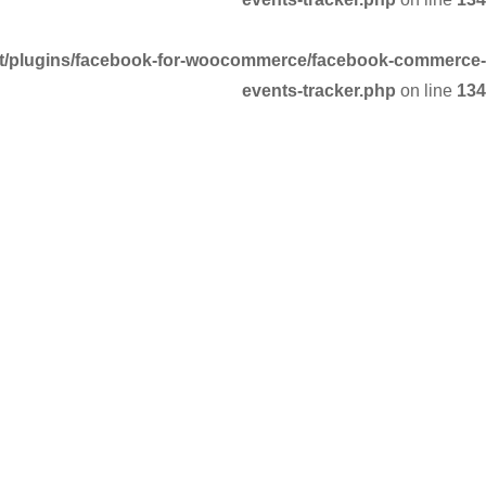
nt/plugins/facebook-for-woocommerce/facebook-commerce-
events-tracker.php
on line
134